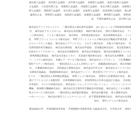
相生商工会議所、 明石商工会議所、 赤平商工会議所、 尼崎商工会議所、 奄美大島商工会議所、
工会議所、 小矢部市商工会、 尾鷲商工会議所、 貝塚商工会議所、 加古川商工会議所、 加西商
商工会議所、 酒田商工会議所、 佐久商工会議所、 佐倉商工会議所、 佐世保商工会議所、 狭山
倫理法人会、 茅野商工会議所、 徳島商工会議所、 鳥栖商工会議所、 豊岡商工会議所、 長野原
会、 平塚市倫理法人会、 深川商工会
株式会社アートプロジェクト、 一般社団法人相生青年会議所、 あいおいニッセイ同和損害保険株
社、 株式会社アキュラホーム、 株式会社浅沼建設、 旭硝子株式会社、 朝日工業株式会社、 
ック株式会社、 イトキン株式会社、 居木神社、 岩田商会株式会社、 岩谷産業株式会社、 イ
北、 NECプラットフォームズ株式会社、 NECプラットフォームズ株式会社労働組合甲府支部、 
ビルメンテナンス協会、 株式会社エフアンドエム、 エルディ株式会社、 大阪ガス株式会社、 大
社岡村製作所労働組合、 株式会社奥村組、 株式会社甲斐組、 皆成建設株式会社、 花王販売株式
式会社キャリアサポート、 株式会社京都製作所、 株式会社京都放送、 株式会社極東技工コンサル
群馬県建設業協会、 株式会社京急ビジネス、 京浜急行電鉄株式会社、 株式会社玄米酵素、 公
ー・システム株式会社、 札幌エア・サービス株式会社、 株式会社サンプラネット、 三宝電機株式
昭和アステック株式会社、 一般社団法人しんきん共同センター、 進藤建設株式会社、 新日本製鉄
社、 大豊建設株式会社、 武田薬品工業株式会社、 株式会社竹中土木、 株式会社タツミコーポ
兵庫地方協議会、 電源開発株式会社、 株式会社デンソー、 東京電力パワーグリット株式会社、 
ナイキ、 一般社団法人長野建設業協会、 長野ジェコー株式会社、 長野中小企業団体中央会、 新
護クラフトユニオン近畿支部、 日本原燃株式会社、 特別民間法人日本公認会計士協会、 日本国
日本旅行、 ネスレ日本株式会社、 株式会社ハイレックスコーポレーション、 パシフィックコン
機械、 阪神動力機械株式会社、 株式会社日立製作所労働組合中部地協、 株式会社ピノキオ薬局、
島ガスサービス株式会社、 一般社団法人福井建設業協会、 株式会社藤木組、 富士通株式会社、 
ーポレーション、 株式会社毎日コミュニケーションズ、 松下電器産業株式会社、 株式会社丸栄建
会社、 雪印メグミルク株式会社、
愛知淑徳大学、 芦屋国際高等学校、 芦屋国際中等教育学校 大阪経済大学、 大手前大学、 神奈川