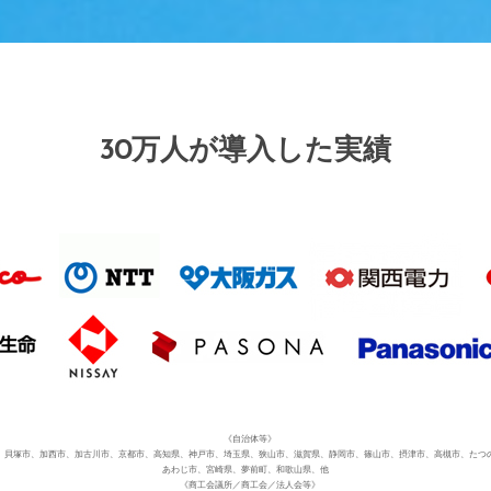
30万人が導入した実績
《自治体等》
、貝塚市、加西市、加古川市、京都市、高知県、神戸市、埼玉県、狭山市、滋賀県、静岡市、篠山市、摂津市、高槻市、たつ
あわじ市、宮崎県、夢前町、和歌山県、他
《商工会議所／商工会／法人会等》