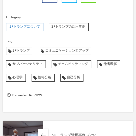
SPトランプについて
SPトランプの活用事例
SPトランプ
コミュニケーション力アップ
サブパーソナリティ
チームビルディング
他者理解
心理学
性格分析
自己分析
December
16
,
2022
SPトランプ活用事例 その7